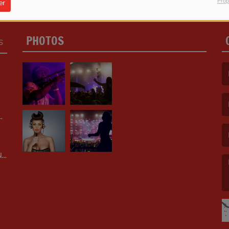
Prop
er
PHOTOS
S
(L
(L
N
(L