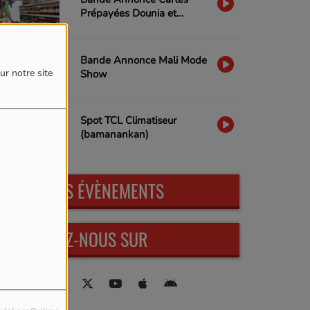
Prépayées Dounia et
Dounia+ BDM-SA
Bande Annonce Mali Mode
ur notre site
Show
Spot TCL Climatiseur
(bamanankan)
PROCHAINS ÉVÈNEMENTS
RETROUVEZ-NOUS SUR