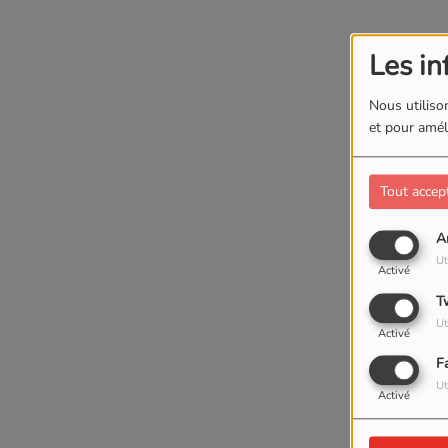
Les in
Nous utilison
et pour améli
Tout accep
A
Ut
Activé
T
Ut
Activé
F
Ut
Activé