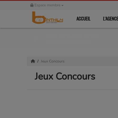
Espace membre
ACCUEIL
L'AGENC
Don't Worry (radio version)
MADCON FEAT. RAY DALTON
Jeux Concours
Jeux Concours