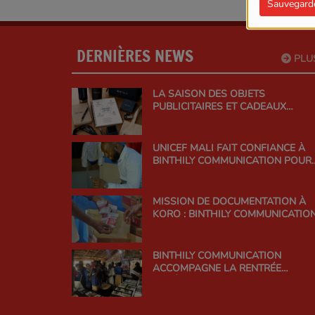
Sauvegard
DERNIÈRES NEWS
PLU
LA SAISON DES OBJETS
PUBLICITAIRES ET CADEAUX
D’AFFAIRES EST OUVERTE CHEZ
BINTHILY COMMUNICATION
UNICEF MALI FAIT CONFIANCE À
BINTHILY COMMUNICATION POUR
UNE CAMPAGNE DE
SENSIBILISATION À FORT IMPACT
MISSION DE DOCUMENTATION À
KORO : BINTHILY COMMUNICATIO
SUR LE TERRAIN AVEC L'UNICEF
BINTHILY COMMUNICATION
ACCOMPAGNE LA RENTRÉE
LITTÉRAIRE DU MALI 2026