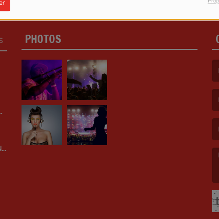
Prop
er
PHOTOS
S
(L
(L
N
(L