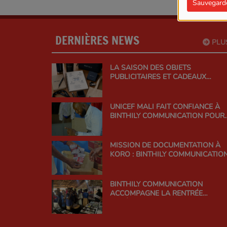
Sauvegard
DERNIÈRES NEWS
PLU
LA SAISON DES OBJETS
PUBLICITAIRES ET CADEAUX
D’AFFAIRES EST OUVERTE CHEZ
BINTHILY COMMUNICATION
UNICEF MALI FAIT CONFIANCE À
BINTHILY COMMUNICATION POUR
UNE CAMPAGNE DE
SENSIBILISATION À FORT IMPACT
MISSION DE DOCUMENTATION À
KORO : BINTHILY COMMUNICATIO
SUR LE TERRAIN AVEC L'UNICEF
BINTHILY COMMUNICATION
ACCOMPAGNE LA RENTRÉE
LITTÉRAIRE DU MALI 2026