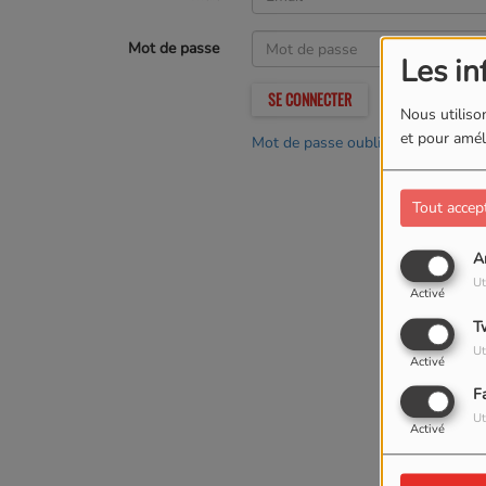
Mot de passe
Les in
SE CONNECTER
Nous utilison
et pour améli
Mot de passe oublié ?
Tout accep
A
Ut
Activé
T
Ut
Activé
F
Ut
Activé