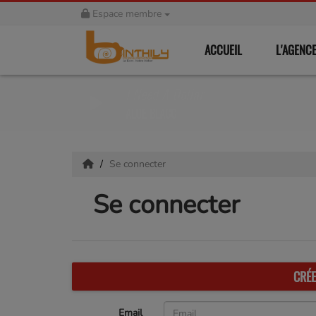
Espace membre
ACCUEIL
L'AGENC
I Need A Dollar
ALOE BLACC
Se connecter
Se connecter
CRÉ
Email