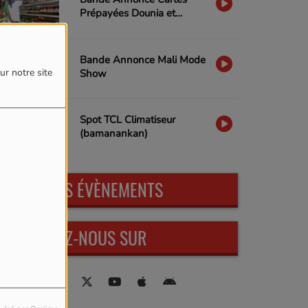
Prépayées Dounia et
mot de passe est obligatoire)
Dounia+ BDM-SA
Bande Annonce Mali Mode
ur notre site
Show
Spot TCL Climatiseur
(bamanankan)
PROCHAINS ÉVÈNEMENTS
RETROUVEZ-NOUS SUR