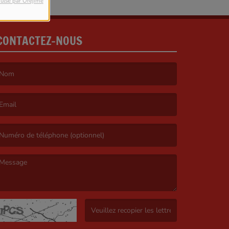
ulsé par Orejime
CONTACTEZ-NOUS
e nom est obligatoire. )
’email est obligatoire. )
e message est obligatoire. )
(Captcha invalide. )