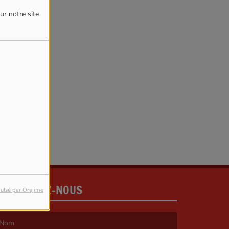
ur notre site
reur.
CONTACTEZ-NOUS
ulsé par Orejime