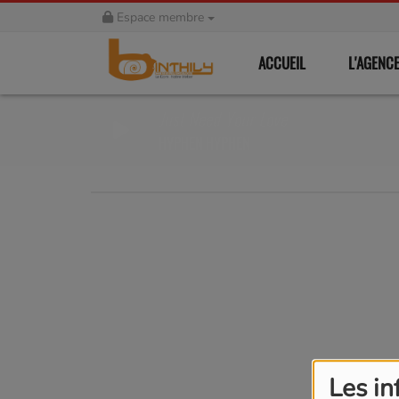
Espace membre
ACCUEIL
L'AGENC
Just Need Your Love
HYPHEN HYPHEN
Les in