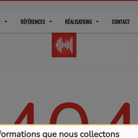
E
RÉFÉRENCES
RÉALISATIONS
CONTACT
Radio
40
formations que nous collectons