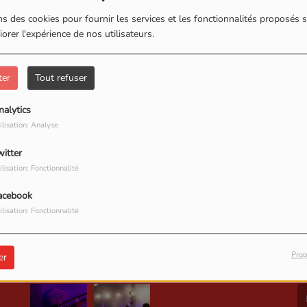
s des cookies pour fournir les services et les fonctionnalités proposés s
orer l'expérience de nos utilisateurs.
ter
Tout refuser
nalytics
ilisation: Analyse
, vous avez rencontré une er
witter
ilisation: Fonctionnalité
Il semble que la page que vous recherchez n’existe plus.
acebook
ilisation: Fonctionnalité
PHOTOS
Prop
S
er